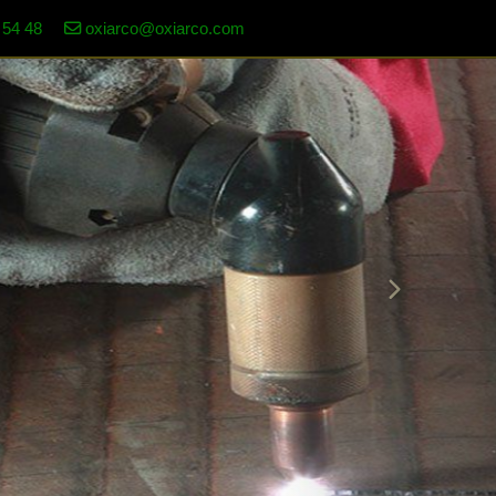
 54 48
oxiarco@oxiarco.com
next