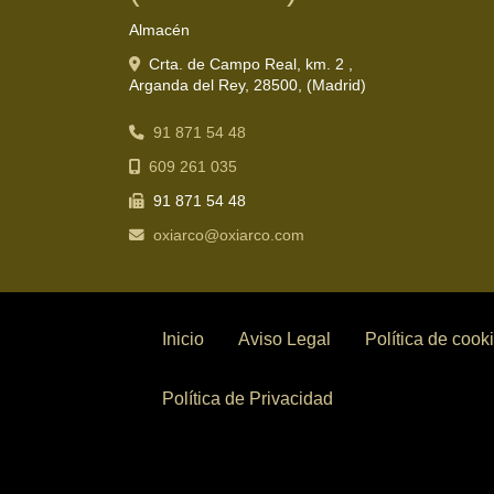
Almacén
Crta. de Campo Real, km. 2 ,
Arganda del Rey
,
28500
,
(Madrid)
91 871 54 48
609 261 035
91 871 54 48
oxiarco
oxiarco.com
Inicio
Aviso Legal
Política de cook
Política de Privacidad