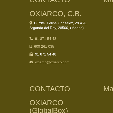
OXIARCO, C.B.
C/Pdte. Felipe Gonzalez, 28 4ºA,
Arganda del Rey
,
28500
,
(Madrid)
91 871 54 48
609 261 035
91 871 54 48
oxiarco
oxiarco.com
CONTACTO
Ma
OXIARCO
(GlobalBox)